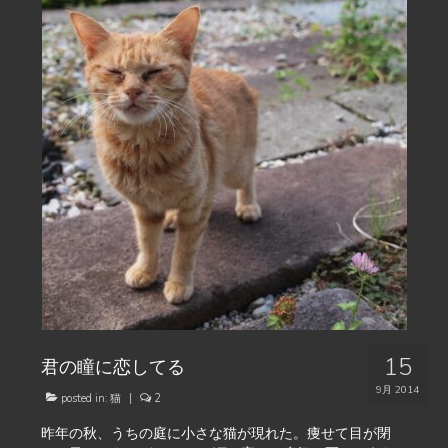
15
君の瞳に恋してる
9月 2014
posted in:
猫
|
2
昨年の秋、うちの庭に小さな猫が現れた。痩せて目が閉