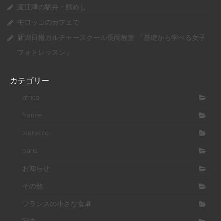
直江津の駅弁・鱈めし
モロッコのカフェで
新潟日報カルチャースクール長岡教室 「基礎から学べる女子
フォトレッスン」
カテゴリー
africa
france
Morocco
paris
お知らせ
その他
フランスの小さな食卓