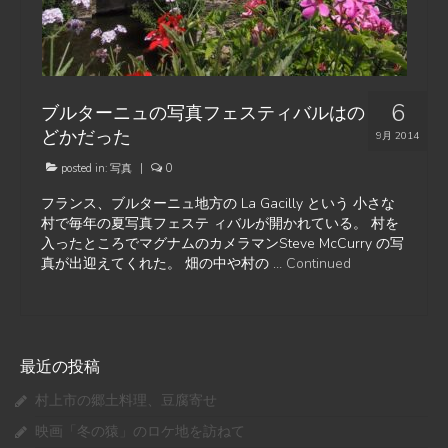
6
ブルターニュの写真フェスティバルはの
どかだった
9月 2014
posted in:
写真
|
0
フランス、ブルターニュ地方の La Gacilly という 小さな
村で毎年の夏写真フェステ ィバルが開かれている。 村を
入ったところでマグナムのカメラマンSteve McCurry の写
真が出迎えてくれた。 畑の中や村の …
Continued
最近の投稿
村上市の郷土料理、豆腐寄せ
映画「冬の猿」のロケ地を訪ねて