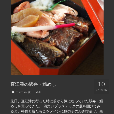
10
直江津の駅弁・鱈めし
2月 2026
posted in:
食
|
0
先日、直江津に行った時に前から気になっていた駅弁・鱈
めしを買ってきた。 四角いプラステックの蓋を開けてみ
ると、棒鱈と焼たらこをメインに数の子のわさび漬け、奈