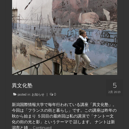
5
異文化塾
2月 2019
posted in:
お知らせ
|
0
新潟国際情報大学で毎年行われている講座「異文化塾」。
今回は「フランスの街と暮らし」です。この講座は昨年の
秋から始まり ５回目の最終回は私の講演で「ナントー文
化の街の光と影」というテーマで 話します。 ナントは新
潟市と姉 …
Continued