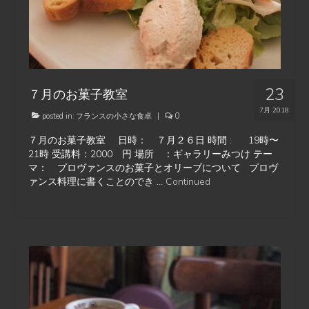
23
７月のお菓子教室
7月 2018
posted in:
フランスの小さな食卓
|
0
７月のお菓子教室 日時： ７月２６日 時間 : 19時〜
21時 受講料：2000 円 場所 ：ギャラリーみつけ テー
マ： プロヴァンスのお菓子とオリーブについて プロヴ
ァンス料理に書くことのでき …
Continued