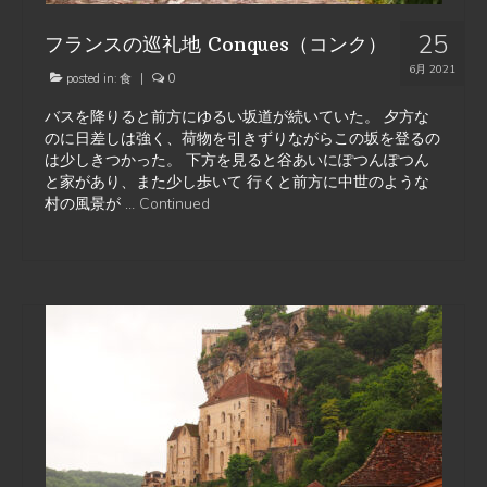
25
フランスの巡礼地 Conques（コンク）
6月 2021
posted in:
食
|
0
バスを降りると前方にゆるい坂道が続いていた。 夕方な
のに日差しは強く、荷物を引きずりながらこの坂を登るの
は少しきつかった。 下方を見ると谷あいにぽつんぽつん
と家があり、また少し歩いて 行くと前方に中世のような
村の風景が …
Continued