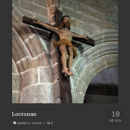
18
Locronan
6月 2020
posted in:
france
|
0