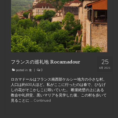
25
フランスの巡礼地 Rocamadour
6月 2021
posted in:
食
|
0
ロカマドールはフランス南西部ケルシー地方の小さな村。
人口は約600人ほど。私がここに行ったのは春で、ひなげ
しの花がそこかしこに咲いていた。 断崖絶壁の上にある
教会や礼拝堂、黒いマリアを見学した後、この村を歩いて
見ることに …
Continued