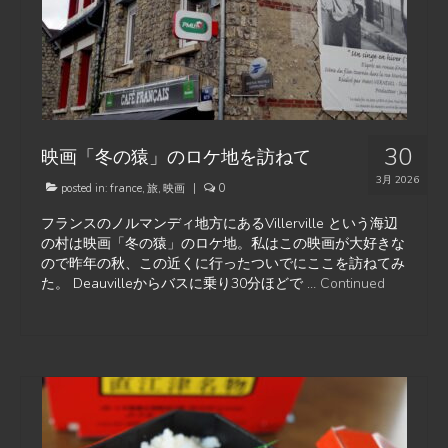
30
映画「冬の猿」のロケ地を訪ねて
3月 2026
posted in:
france
,
旅
,
映画
|
0
フランスのノルマンディ地方にあるVillerville という海辺
の村は映画「冬の猿」のロケ地。私はこの映画が大好きな
ので昨年の秋、この近くに行ったついでにここを訪ねてみ
た。 Deauvilleからバスに乗り30分ほどで …
Continued