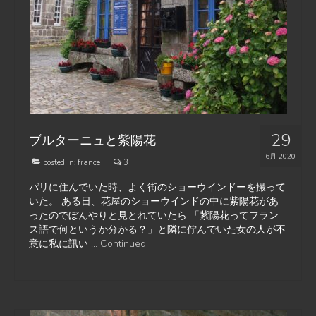
29
ブルターニュと紫陽花
6月 2020
posted in:
france
|
3
パリに住んでいた時、よく街のショーウインドーを撮って
いた。 ある日、花屋のショーウインドの中に紫陽花があ
ったのでぼんやりと見とれていたら 「紫陽花ってフラン
ス語で何というか分かる？」と隣に佇んでいた女の人が不
意に私に訊い …
Continued