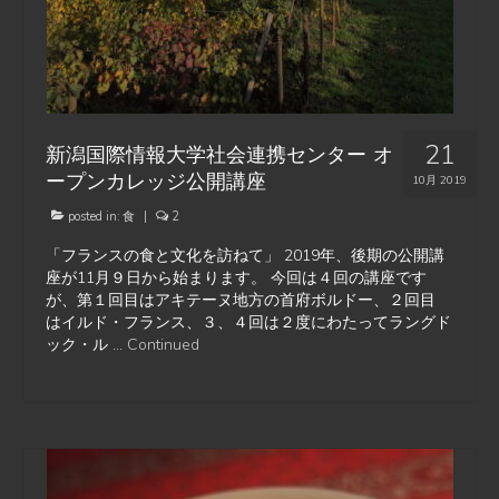
21
新潟国際情報大学社会連携センター オ
ープンカレッジ公開講座
10月 2019
posted in:
食
|
2
「フランスの食と文化を訪ねて」 2019年、後期の公開講
座が11月９日から始まります。 今回は４回の講座です
が、第１回目はアキテーヌ地方の首府ボルドー、２回目
はイルド・フランス、３、４回は２度にわたってラングド
ック・ル …
Continued