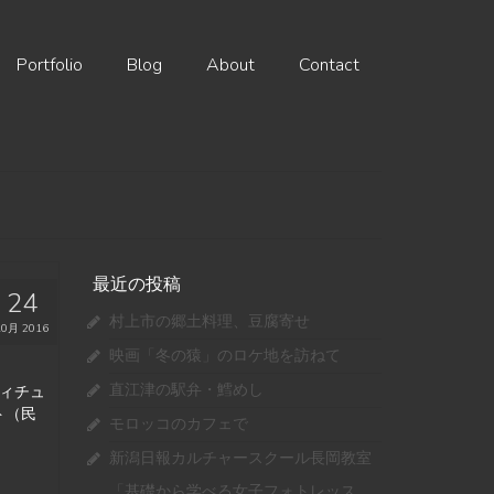
Portfolio
Blog
About
Contact
最近の投稿
24
村上市の郷土料理、豆腐寄せ
10月 2016
映画「冬の猿」のロケ地を訪ねて
直江津の駅弁・鱈めし
ィチュ
ト（民
モロッコのカフェで
新潟日報カルチャースクール長岡教室
「基礎から学べる女子フォトレッス