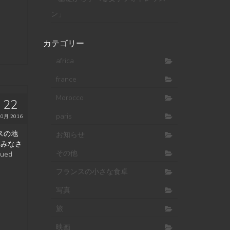
ン」
カテゴリー
africa
france
Morocco
22
paris
10月 2016
スの地
お知らせ
をみなさ
その他
nued
フランスの小さな食卓
写真
旅
映画