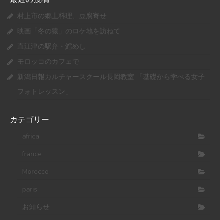
村上市の郷土料理、豆腐寄せ
映画「冬の猿」のロケ地を訪ねて
直江津の駅弁・鱈めし
モロッコのカフェで
新潟日報カルチャースクール長岡教室 「基礎から学べる女子
フォトレッスン」
カテゴリー
africa
france
Morocco
paris
お知らせ